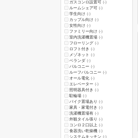
ガスコンロ設置可
(-)
ルームシェア可
(-)
学生向け
(-)
カップル向け
(-)
女性向け
(-)
ファミリー向け
(-)
室内洗濯機置場
(-)
フローリング
(-)
ロフト付き
(-)
メゾネット
(-)
ベランダ
(-)
バルコニー
(-)
ルーフバルコニー
(-)
オール電化
(-)
エレベーター
(-)
照明器具付き
(-)
駐輪場
(-)
バイク置場あり
(-)
家具・家電付き
(-)
洗濯機置場有
(-)
外観タイル張り
(-)
コンロ２口以上
(-)
食器洗い乾燥機
(-)
システムキッチン
(-)