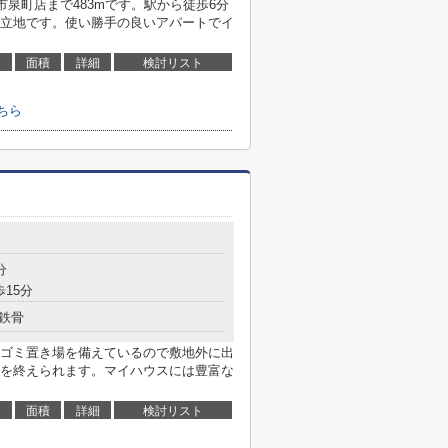
市泉町店まで483mです。駅から徒歩6分
立地です。使い勝手の良いアパートでイ
面積
詳細
検討リスト
ちら
分
歩15分
鉄骨
ゴミ置き場を備えているので敷地外に出
を終えられます。マイハウスには豊富な
面積
詳細
検討リスト