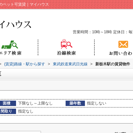
のペット可賃貸｜マイハウス
営業時間：10時～18時
定休日：毎
>
(賃貸)路線・駅から探す
>
東武鉄道東武日光線
>
新栃木駅の賃貸物件
覧
面積
下限なし～上限なし
築年数
指定しない
間取り
指定なし