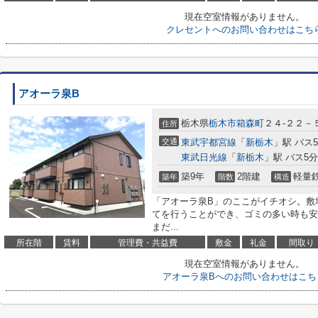
現在空室情報がありません。
クレセントへのお問い合わせはこち
アオーラ泉B
栃木県
栃木市
箱森町
２４-２２－
住所
交通
東武宇都宮線
「
新栃木
」駅 バス
東武日光線
「
新栃木
」駅 バス5分
築9年
2階建
軽量
築年
階数
構造
「アオーラ泉B」のここがイチオシ。敷
てを行うことができ、ゴミの多い時も安
まだ...
所在階
賃料
管理費・共益費
敷金
礼金
間取り
現在空室情報がありません。
アオーラ泉Bへのお問い合わせはこち