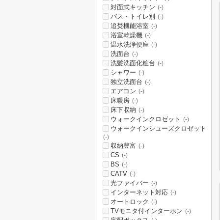
対面式キッチン
(-)
バス・トイレ別
(-)
追焚機能浴室
(-)
浴室乾燥機
(-)
温水洗浄便座
(-)
洗面台
(-)
洗髪洗面化粧台
(-)
シャワー
(-)
独立洗面台
(-)
エアコン
(-)
床暖房
(-)
床下収納
(-)
ウォークインクロゼット
(-)
ウォークインシューズクロゼット
(-)
収納豊富
(-)
CS
(-)
BS
(-)
CATV
(-)
光ファイバー
(-)
インターネット対応
(-)
オートロック
(-)
TVモニタ付インターホン
(-)