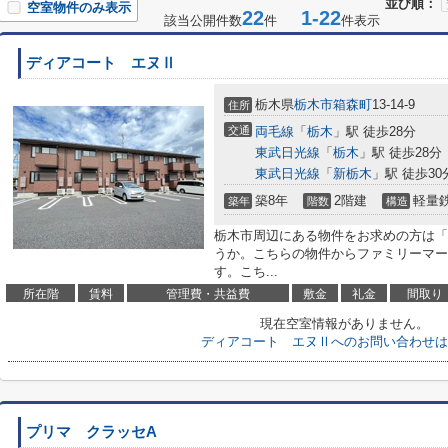
並び順：
空室物件のみ表示
22
1-22
該当公開件数
件
件表示
ディアコート エヌⅡ
栃木県
栃木市
箱森町
13-14-9
住所
交通
両毛線
「
栃木
」駅 徒歩28分
東武日光線
「
栃木
」駅 徒歩28分
東武日光線
「
新栃木
」駅 徒歩30
築8年
2階建
軽量
築年
階数
構造
栃木市周辺にある物件をお求めの方は「
うか。こちらの物件からファミリーマー
す。こち...
所在階
賃料
管理費・共益費
敷金
礼金
間取り
現在空室情報がありません。
ディアコート エヌⅡへのお問い合わせは
プリマ クラッセA