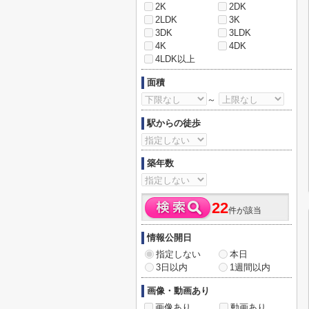
2K
2DK
2LDK
3K
3DK
3LDK
4K
4DK
4LDK以上
面積
～
駅からの徒歩
築年数
22
件が該当
情報公開日
指定しない
本日
3日以内
1週間以内
画像・動画あり
画像あり
動画あり