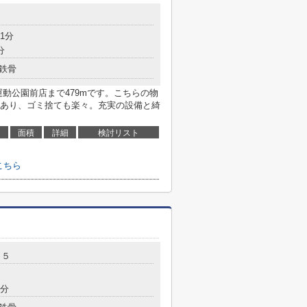
1分
分
鉄骨
動公園前店まで479mです。こちらの物
あり、ゴミ捨ても楽々。充実の設備と綺
面積
詳細
検討リスト
こちら
－５
6分