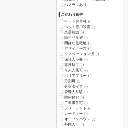
パノラマあり
こだわり条件
ペット飼育可
(-)
ペット専用設備
(-)
楽器相談
(-)
陽当り良好
(-)
閑静な住宅地
(-)
デザイナーズ
(-)
リノベーション済
(-)
保証人不要
(-)
事務所可
(-)
２人入居可
(-)
バリアフリー
(-)
分割可
(-)
分譲タイプ
(-)
管理人常駐
(-)
眺望良好
(-)
二世帯住宅
(-)
フリーレント
(-)
カードキー
(-)
オープンハウス
(-)
外国人可
(-)