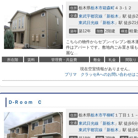
栃木県
栃木市
箱森町
４３-１２
住所
交通
東武宇都宮線
「
新栃木
」駅 徒歩2
東武日光線
「
新栃木
」駅 徒歩21
築12年
2階建
軽量
築年
階数
構造
こちらの物件からセブン-イレブン栃木運
件はアパートです。敷地内ごみ置き場も
麗な...
所在階
賃料
管理費・共益費
敷金
礼金
間取り
現在空室情報がありません。
プリマ クラッセAへのお問い合わせは
Ｄ-Ｒｏｏｍ Ｃ
栃木県
栃木市
平柳町
１丁目１１
住所
交通
東武日光線
「
新栃木
」駅 徒歩6分
東武宇都宮線
「
新栃木
」駅 徒歩