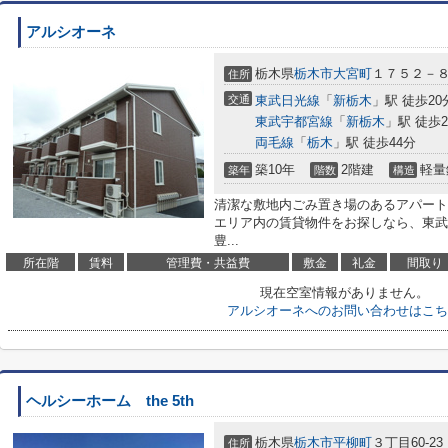
アルシオーネ
栃木県
栃木市
大宮町
１７５２－
住所
交通
東武日光線
「
新栃木
」駅 徒歩20
東武宇都宮線
「
新栃木
」駅 徒歩2
両毛線
「
栃木
」駅 徒歩44分
築10年
2階建
軽量
築年
階数
構造
清潔な敷地内ごみ置き場のあるアパート
エリア内の賃貸物件をお探しなら、東武
豊...
所在階
賃料
管理費・共益費
敷金
礼金
間取り
現在空室情報がありません。
アルシオーネへのお問い合わせはこち
ヘルシーホーム the 5th
栃木県
栃木市
平柳町
３丁目60-23
住所