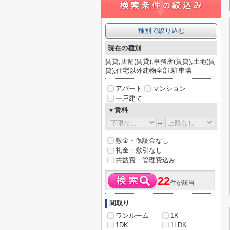
種別で絞り込む
現在の種別
賃貸,店舗(賃貸),事務所(賃貸),土地(賃
貸),住宅以外建物全部,駐車場
アパート
マンション
一戸建て
▼賃料
～
敷金・保証金なし
礼金・敷引なし
共益費・管理費込み
22
件が該当
間取り
ワンルーム
1K
1DK
1LDK