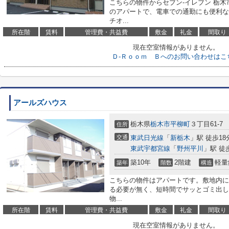
こちらの物件からセブン‐イレブン 栃木
のアパートで、電車での通勤にも便利な
チオ...
所在階
賃料
管理費・共益費
敷金
礼金
間取り
現在空室情報がありません。
Ｄ-Ｒｏｏｍ Ｂへのお問い合わせはこ
アールズハウス
栃木県
栃木市
平柳町
３丁目61-7
住所
交通
東武日光線
「
新栃木
」駅 徒歩18
東武宇都宮線
「
野州平川
」駅 徒
築10年
2階建
軽量
築年
階数
構造
こちらの物件はアパートです。敷地内に
る必要が無く、短時間でサッとゴミ出し
物...
所在階
賃料
管理費・共益費
敷金
礼金
間取り
現在空室情報がありません。