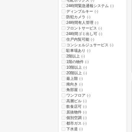
宅配ボックス
(-)
24時間緊急通報システム
(-)
ディンプルキー
(-)
防犯カメラ
(-)
24時間有人管理
(-)
フロントサービス
(-)
24時間ゴミ出し可
(-)
住戸内覧可能
(-)
コンシェルジュサービス
(-)
駐車場あり
(-)
2階以上
(-)
1階の物件
(-)
10階以上
(-)
20階以上
(-)
最上階
(-)
南向き
(-)
角部屋
(-)
ワンフロア
(-)
高層ビル
(-)
飲食店可
(-)
居抜物件
(-)
個別空調
(-)
都市ガス
(-)
下水道
(-)