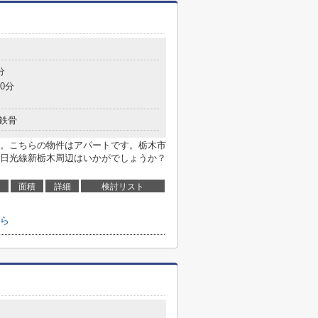
８
分
0分
鉄骨
。こちらの物件はアパートです。栃木市
日光線新栃木周辺はいかがでしょうか？
面積
詳細
検討リスト
ら