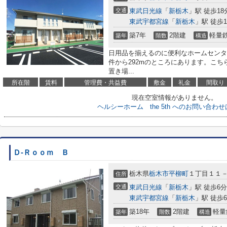
交通
東武日光線
「
新栃木
」駅 徒歩18
東武宇都宮線
「
新栃木
」駅 徒歩1
築7年
2階建
軽量
築年
階数
構造
日用品を揃えるのに便利なホームセンタ
件から292mのところにあります。こ
置き場...
所在階
賃料
管理費・共益費
敷金
礼金
間取り
現在空室情報がありません。
ヘルシーホーム the 5th へのお問い合わ
Ｄ-Ｒｏｏｍ Ｂ
栃木県
栃木市
平柳町
１丁目１１
住所
交通
東武日光線
「
新栃木
」駅 徒歩6分
東武宇都宮線
「
新栃木
」駅 徒歩
築18年
2階建
軽量
築年
階数
構造