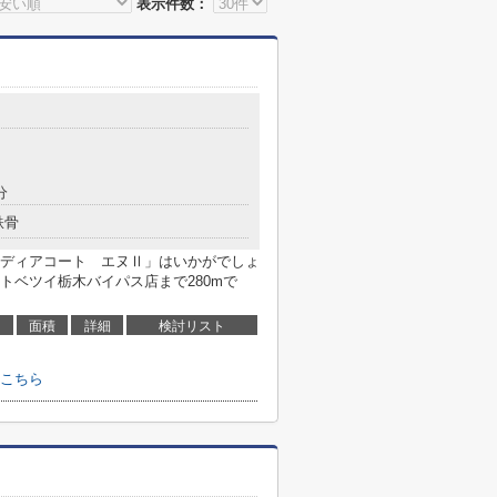
表示件数：
分
鉄骨
ディアコート エヌⅡ」はいかがでしょ
トベツイ栃木バイパス店まで280mで
面積
詳細
検討リスト
こちら