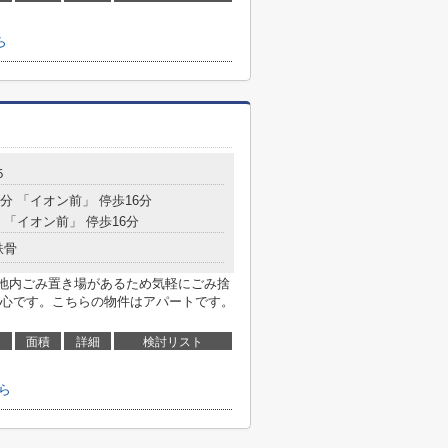
ら
５
5分 「イオン前」 停歩16分
 「イオン前」 停歩16分
鉄骨
地内ごみ置き場があるため気軽にごみ捨
心です。こちらの物件はアパートです。
面積
詳細
検討リスト
ら