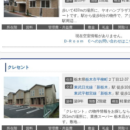
築18年
2階建
軽量
築年
階数
構造
歩いて437mの場所に、ヤオハンプラ
ートです。駅から徒歩6分の物件で、ア
駅周辺...
所在階
賃料
管理費・共益費
敷金
礼金
間取り
現在空室情報がありません。
Ｄ-Ｒｏｏｍ Ｃへのお問い合わせはこ
クレセント
栃木県
栃木市
平柳町
２丁目12-37
住所
交通
東武日光線
「
新栃木
」駅 徒歩10
東武宇都宮線
「
新栃木
」駅 徒歩1
築9年
2階建
軽量
築年
階数
構造
「クレセント」の物件情報をお探しなら
251mの場所に、業務スーパー 栃木店
す。敷地...
所在階
賃料
管理費・共益費
敷金
礼金
間取り