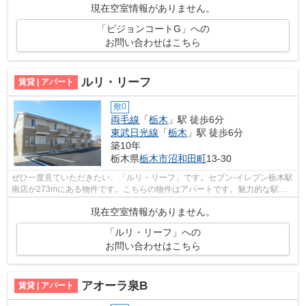
現在空室情報がありません。
「ピジョンコートG」への
お問い合わせはこちら
ルリ・リーフ
賃貸 | アパート
敷0
両毛線
「
栃木
」駅 徒歩6分
東武日光線
「
栃木
」駅 徒歩6分
築10年
栃木県
栃木市
沼和田町
13-30
ぜひ一度見ていただきたい、「ルリ・リーフ」です。セブン-イレブン栃木駅
南店が273mにある物件です。こちらの物件はアパートです。魅力的な駅近
の物件で、駅まで徒歩6分です。両毛線...
現在空室情報がありません。
「ルリ・リーフ」への
お問い合わせはこちら
アオーラ泉B
賃貸 | アパート