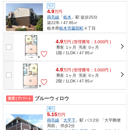
礼0
4.9
万円
両毛線
「
栃木
」駅 徒歩25分
築22年 / 47.85㎡
栃木県
栃木市
薗部町
４丁目
4.9
万
円
(管理費等：3,000円 )
1ヶ月
0ヶ月
敷金
礼金
1階 / 1LDK / 47.85㎡
4.9
万
円
(管理費等：3,000円 )
1ヶ月
0ヶ月
敷金
礼金
2階 / 1LDK / 47.85㎡
ブルーウィロウ
賃貸 | アパート
敷0
5.15
万円
両毛線
「
大平下
」駅 バス2分 「大平郵便
局前」 停歩2分