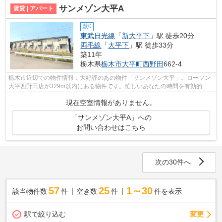
サンメゾン大平A
賃貸 | アパート
敷0
東武日光線
「
新大平下
」駅 徒歩20分
両毛線
「
大平下
」駅 徒歩33分
築11年
栃木県
栃木市
大平町西野田
662-4
栃木市近辺での物件情報：大好評のあの物件「サンメゾン大平」。ローソン
大平西野田店が329m以内にある物件です。忙しいあなたの時間を有効的に
使えるのが敷地内ごみ置き場です。こち...
現在空室情報がありません。
「サンメゾン大平A」への
お問い合わせはこちら
次の30件へ
57
25
1～30
該当物件数
件
空き数
件
件を表示
駅で絞り込む
変更