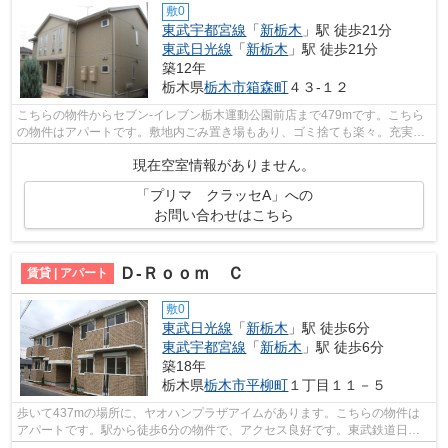
敷0
東武宇都宮線
「
新栃木
」駅 徒歩21分
東武日光線
「
新栃木
」駅 徒歩21分
築12年
栃木県
栃木市
箱森町
４３-１２
こちらの物件からセブン-イレブン栃木運動公園前店まで479mです。こちら
の物件はアパートです。敷地内ごみ置き場もあり、ゴミ捨ても楽々。充実の
設備と綺麗な室内を兼ね備えた、平成26...
現在空室情報がありません。
「プリマ クラッセA」への
お問い合わせはこちら
Ｄ-Ｒｏｏｍ Ｃ
賃貸 | アパート
敷0
東武日光線
「
新栃木
」駅 徒歩6分
東武宇都宮線
「
新栃木
」駅 徒歩6分
築18年
栃木県
栃木市
平柳町
１丁目１１－５
歩いて437mの場所に、ヤオハンプラザアイムがあります。こちらの物件は
アパートです。駅から徒歩6分の物件で、アクセス良好です。東武鉄道日光
線新栃木駅周辺の物件ならマイハウスにご...