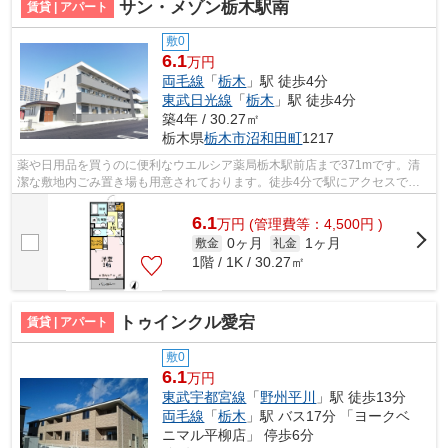
サン・メゾン栃木駅南
賃貸 | アパート
敷0
6.1
万円
両毛線
「
栃木
」駅 徒歩4分
東武日光線
「
栃木
」駅 徒歩4分
築4年 / 30.27㎡
栃木県
栃木市
沼和田町
1217
薬や日用品を買うのに便利なウエルシア薬局栃木駅前店まで371mです。清
潔な敷地内ごみ置き場も用意されております。徒歩4分で駅にアクセスでき
る物件です。まだまだ新しい築浅物件はこ...
6.1
万
円
(管理費等：4,500円 )
0ヶ月
1ヶ月
敷金
礼金
1階 / 1K / 30.27㎡
トゥインクル愛宕
賃貸 | アパート
敷0
6.1
万円
東武宇都宮線
「
野州平川
」駅 徒歩13分
両毛線
「
栃木
」駅 バス17分 「ヨークベ
ニマル平柳店」 停歩6分