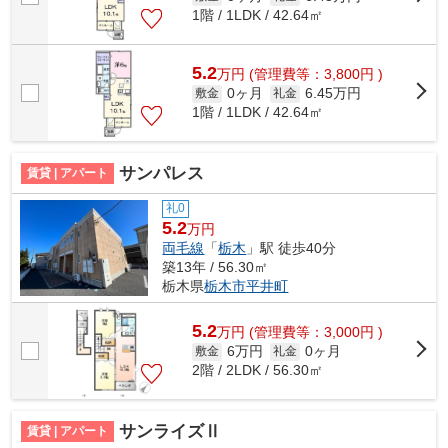
1階 / 1LDK / 42.64㎡
5.2
万
円
(管理費等：3,800円 )
0ヶ月
6.45万円
敷金
礼金
1階 / 1LDK / 42.64㎡
サンパレス
賃貸 | アパート
礼0
5.2
万円
両毛線
「
栃木
」駅 徒歩40分
築13年 / 56.30㎡
栃木県
栃木市
平井町
5.2
万
円
(管理費等：3,000円 )
6万円
0ヶ月
敷金
礼金
2階 / 2LDK / 56.30㎡
サンライズⅡ
賃貸 | アパート