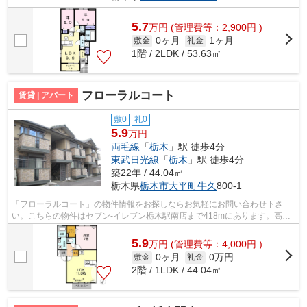
5.7
万
円
(管理費等：2,900円 )
0ヶ月
1ヶ月
敷金
礼金
1階 / 2LDK / 53.63㎡
フローラルコート
賃貸 | アパート
敷0
礼0
5.9
万円
両毛線
「
栃木
」駅 徒歩4分
東武日光線
「
栃木
」駅 徒歩4分
築22年 / 44.04㎡
栃木県
栃木市
大平町牛久
800-1
「フローラルコート」の物件情報をお探しならお気軽にお問い合わせ下さ
い。こちらの物件はセブン-イレブン栃木駅南店まで418mにあります。高ニ
ーズな駅近の物件で、徒歩4分で駅に行く...
5.9
万
円
(管理費等：4,000円 )
0ヶ月
0万円
敷金
礼金
2階 / 1LDK / 44.04㎡