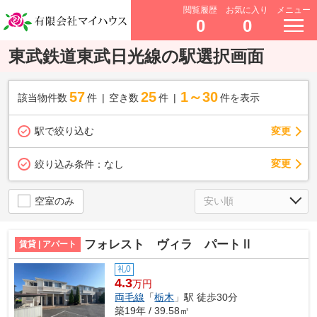
閲覧履歴
お気に入り
メニュー
0
0
東武鉄道東武日光線の駅選択画面
57
25
1～30
該当物件数
件
空き数
件
件を表示
駅で絞り込む
変更
変更
絞り込み条件：
なし
空室のみ
フォレスト ヴィラ パートⅡ
賃貸 | アパート
礼0
4.3
万円
両毛線
「
栃木
」駅 徒歩30分
築19年 / 39.58㎡