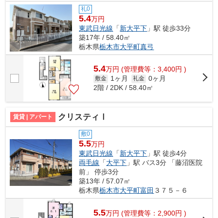
礼0
5.4
万円
東武日光線
「
新大平下
」駅 徒歩33分
築17年 / 58.40㎡
栃木県
栃木市
大平町真弓
5.4
万
円
(管理費等：3,400円 )
1ヶ月
0ヶ月
敷金
礼金
2階 / 2DK / 58.40㎡
クリスティⅠ
賃貸 | アパート
敷0
5.5
万円
東武日光線
「
新大平下
」駅 徒歩4分
両毛線
「
大平下
」駅 バス3分 「藤沼医院
前」 停歩3分
築13年 / 57.07㎡
栃木県
栃木市
大平町富田
３７５－６
5.5
万
円
(管理費等：2,900円 )