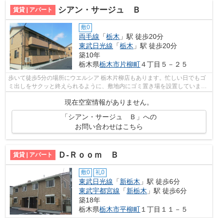
シアン・サージュ Ｂ
賃貸 | アパート
敷0
両毛線
「
栃木
」駅 徒歩20分
東武日光線
「
栃木
」駅 徒歩20分
築10年
栃木県
栃木市
片柳町
４丁目５－２５
歩いて徒歩5分の場所にウエルシア 栃木片柳店もあります。忙しい日でもゴ
ミ出しをサクッと終えられるように、敷地内にゴミ置き場を設置していま
す。栃木市で新しい住環境をお探しなら...
現在空室情報がありません。
「シアン・サージュ Ｂ」への
お問い合わせはこちら
Ｄ-Ｒｏｏｍ Ｂ
賃貸 | アパート
敷0
礼0
東武日光線
「
新栃木
」駅 徒歩6分
東武宇都宮線
「
新栃木
」駅 徒歩6分
築18年
栃木県
栃木市
平柳町
１丁目１１－５