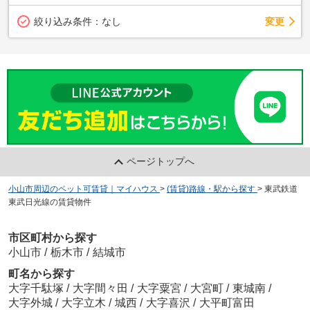
変更
絞り込み条件：
なし
ページトップへ
小山市周辺のペット可賃貸｜マイハウス
>
(賃貸)路線・駅から探す
>
東武鉄道
東武日光線の賃貸物件
市区町村から探す
小山市
/
栃木市
/
結城市
町名から探す
大字千駄塚
/
大字間々田
/
大字粟宮
/
大宮町
/
東城南
/
大字外城
/
大字立木
/
城西
/
大字喜沢
/
大平町富田