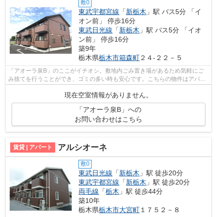
敷0
東武宇都宮線
「
新栃木
」駅 バス5分 「イ
オン前」 停歩16分
東武日光線
「
新栃木
」駅 バス5分 「イオ
ン前」 停歩16分
築9年
栃木県
栃木市
箱森町
２４-２２－５
「アオーラ泉B」のここがイチオシ。敷地内ごみ置き場があるため気軽にご
み捨てを行うことができ、ゴミの多い時も安心です。こちらの物件はアパー
トです。まだ気になる物件が見つからな...
現在空室情報がありません。
「アオーラ泉B」への
お問い合わせはこちら
アルシオーネ
賃貸 | アパート
敷0
東武日光線
「
新栃木
」駅 徒歩20分
東武宇都宮線
「
新栃木
」駅 徒歩20分
両毛線
「
栃木
」駅 徒歩44分
築10年
栃木県
栃木市
大宮町
１７５２－８