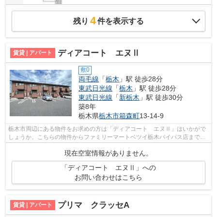
4
残り
件を表示する
ディアコート エヌⅡ
賃貸 | アパート
敷0
両毛線
「
栃木
」駅 徒歩28分
東武日光線
「
栃木
」駅 徒歩28分
東武日光線
「
新栃木
」駅 徒歩30分
築8年
栃木県
栃木市
箱森町
13-14-9
栃木市周辺にある物件をお求めの方は「ディアコート エヌⅡ」はいかがで
しょうか。こちらの物件からファミリーマートベツイ栃木バイパス店まで
280mです。こちらの物件はアパートです。...
現在空室情報がありません。
「ディアコート エヌⅡ」への
お問い合わせはこちら
プリマ クラッセA
賃貸 | アパート