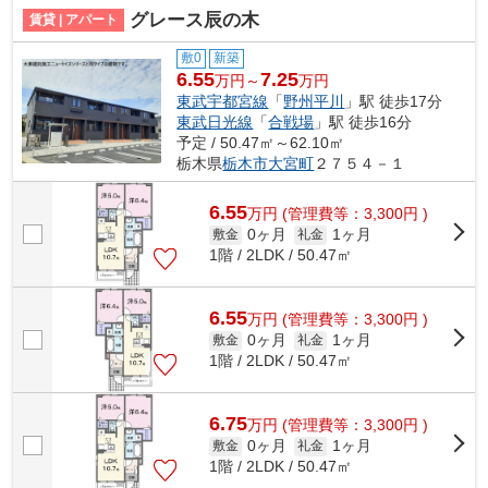
グレース辰の木
賃貸 | アパート
敷0
新築
6.55
7.25
万円～
万円
東武宇都宮線
「
野州平川
」駅 徒歩17分
東武日光線
「
合戦場
」駅 徒歩16分
予定 / 50.47㎡～62.10㎡
栃木県
栃木市
大宮町
２７５４－１
6.55
万
円
(管理費等：3,300円 )
0ヶ月
1ヶ月
敷金
礼金
1階 / 2LDK / 50.47㎡
6.55
万
円
(管理費等：3,300円 )
0ヶ月
1ヶ月
敷金
礼金
1階 / 2LDK / 50.47㎡
6.75
万
円
(管理費等：3,300円 )
0ヶ月
1ヶ月
敷金
礼金
1階 / 2LDK / 50.47㎡