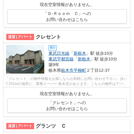
現在空室情報がありません。
「Ｄ-Ｒｏｏｍ Ｃ」への
お問い合わせはこちら
クレセント
賃貸 | アパート
敷0
東武日光線
「
新栃木
」駅 徒歩10分
東武宇都宮線
「
新栃木
」駅 徒歩10分
築9年
栃木県
栃木市
平柳町
２丁目12-37
「クレセント」の物件情報をお探しならお気軽にお問い合わせ下さい。歩い
て251mの場所に、業務スーパー 栃木店があります。こちらの物件はアパー
トです。敷地内にはキレイなゴミ捨て場...
現在空室情報がありません。
「クレセント」への
お問い合わせはこちら
グランツ Ｃ
賃貸 | アパート