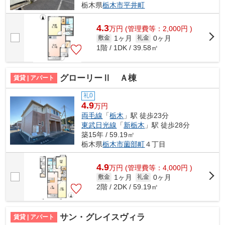
栃木県
栃木市
平井町
4.3
万
円
(管理費等：2,000円 )
1ヶ月
0ヶ月
敷金
礼金
1階 / 1DK / 39.58㎡
グローリーⅡ Ａ棟
賃貸 | アパート
礼0
4.9
万円
両毛線
「
栃木
」駅 徒歩23分
東武日光線
「
新栃木
」駅 徒歩28分
築15年 / 59.19㎡
栃木県
栃木市
薗部町
４丁目
4.9
万
円
(管理費等：4,000円 )
1ヶ月
0ヶ月
敷金
礼金
2階 / 2DK / 59.19㎡
サン・グレイスヴィラ
賃貸 | アパート