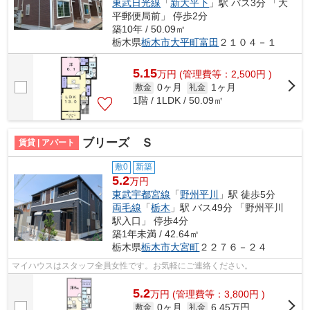
東武日光線
「
新大平下
」駅 バス3分 「大
平郵便局前」 停歩2分
築10年 / 50.09㎡
栃木県
栃木市
大平町富田
２１０４－１
5.15
万
円
(管理費等：2,500円 )
0ヶ月
1ヶ月
敷金
礼金
1階 / 1LDK / 50.09㎡
ブリーズ Ｓ
賃貸 | アパート
敷0
新築
5.2
万円
東武宇都宮線
「
野州平川
」駅 徒歩5分
両毛線
「
栃木
」駅 バス49分 「野州平川
駅入口」 停歩4分
築1年未満 / 42.64㎡
栃木県
栃木市
大宮町
２２７６－２４
マイハウスはスタッフ全員女性です。お気軽にご連絡ください。
5.2
万
円
(管理費等：3,800円 )
0ヶ月
6.45万円
敷金
礼金