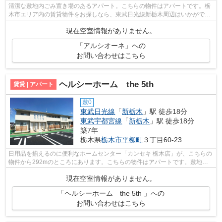
清潔な敷地内ごみ置き場のあるアパート。こちらの物件はアパートです。栃
木市エリア内の賃貸物件をお探しなら、東武日光線新栃木周辺はいかがでし
ょうか？豊富な物件情報を取り扱うマ...
現在空室情報がありません。
「アルシオーネ」への
お問い合わせはこちら
ヘルシーホーム the 5th
賃貸 | アパート
敷0
東武日光線
「
新栃木
」駅 徒歩18分
東武宇都宮線
「
新栃木
」駅 徒歩18分
築7年
栃木県
栃木市
平柳町
３丁目60-23
日用品を揃えるのに便利なホームセンター「カンセキ 栃木店」が、こちらの
物件から292mのところにあります。こちらの物件はアパートです。敷地内
にゴミ置き場があるのでわざわざゴミを...
現在空室情報がありません。
「ヘルシーホーム the 5th 」への
お問い合わせはこちら