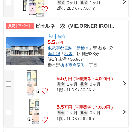
0ヶ月
1ヶ月
敷金
礼金
2階 / 2LDK / 57.07㎡
ビオルネ 彩（VIE.ORNER IROHA）
賃貸 | アパート
礼0
新築
5.5
万円
東武宇都宮線
「
新栃木
」駅 徒歩7分
両毛線
「
栃木
」駅 徒歩38分
築1年未満 / 36.56㎡
栃木県
栃木市
今泉町
１丁目
5.5
万
円
(管理費等：4,000円 )
1ヶ月
0ヶ月
敷金
礼金
1階 / 1LDK / 36.56㎡
5.5
万
円
(管理費等：4,000円 )
1ヶ月
0ヶ月
敷金
礼金
1階 / 1LDK / 36.56㎡