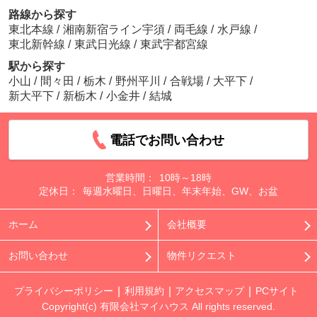
路線から探す
東北本線
/
湘南新宿ライン宇須
/
両毛線
/
水戸線
/
東北新幹線
/
東武日光線
/
東武宇都宮線
駅から探す
小山
/
間々田
/
栃木
/
野州平川
/
合戦場
/
大平下
/
新大平下
/
新栃木
/
小金井
/
結城
電話でお問い合わせ
営業時間：
10時～18時
定休日：
毎週水曜日、日曜日、年末年始、GW、お盆
ホーム
会社概要
お問い合わせ
物件リクエスト
プライバシーポリシー
利用規約
アクセスマップ
PCサイト
Copyright(c) 有限会社マイハウス All rights reserved.