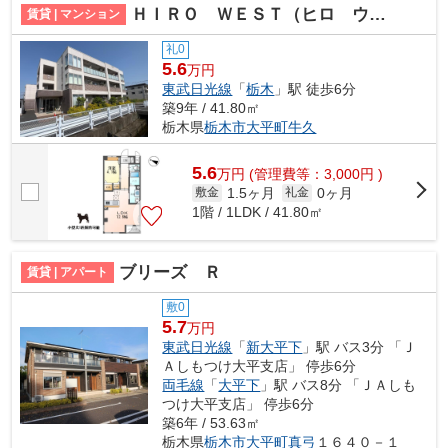
ＨＩＲＯ ＷＥＳＴ（ヒロ ウエスト）
賃貸 | マンション
礼0
5.6
万円
東武日光線
「
栃木
」駅 徒歩6分
築9年 / 41.80㎡
栃木県
栃木市
大平町牛久
5.6
万
円
(管理費等：3,000円 )
1.5ヶ月
0ヶ月
敷金
礼金
1階 / 1LDK / 41.80㎡
ブリーズ Ｒ
賃貸 | アパート
敷0
5.7
万円
東武日光線
「
新大平下
」駅 バス3分 「Ｊ
Ａしもつけ大平支店」 停歩6分
両毛線
「
大平下
」駅 バス8分 「ＪＡしも
つけ大平支店」 停歩6分
築6年 / 53.63㎡
栃木県
栃木市
大平町真弓
１６４０－１