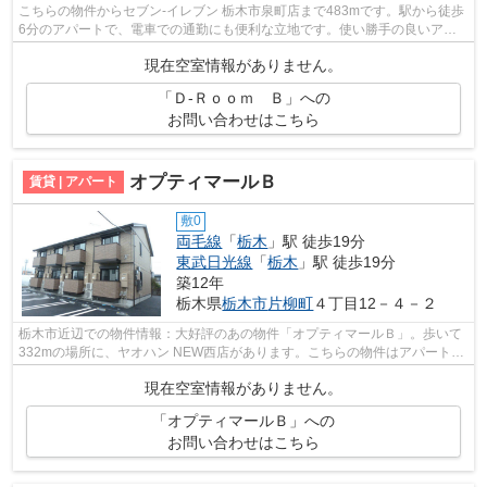
こちらの物件からセブン‐イレブン 栃木市泉町店まで483mです。駅から徒歩
6分のアパートで、電車での通勤にも便利な立地です。使い勝手の良いアパ
ートでイチオシの物件です。東武日光線...
現在空室情報がありません。
「Ｄ-Ｒｏｏｍ Ｂ」への
お問い合わせはこちら
オプティマールＢ
賃貸 | アパート
敷0
両毛線
「
栃木
」駅 徒歩19分
東武日光線
「
栃木
」駅 徒歩19分
築12年
栃木県
栃木市
片柳町
４丁目12－４－２
栃木市近辺での物件情報：大好評のあの物件「オプティマールＢ」。歩いて
332mの場所に、ヤオハン NEW西店があります。こちらの物件はアパートで
す。清潔な敷地内ごみ置き場のある物件...
現在空室情報がありません。
「オプティマールＢ」への
お問い合わせはこちら