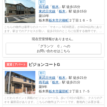
敷0
両毛線
「
栃木
」駅 徒歩15分
東武日光線
「
栃木
」駅 徒歩15分
築10年
栃木県
栃木市
片柳町
２丁目１６－５
こちらの物件は最寄りのスーパー「ヤオハン NEW西店」が442m以内にあり
ます。駅までのアクセスが良い、徒歩15分のところに位置する物件です。こ
ちらの物件はアパートです。敷地内にゴ...
現在空室情報がありません。
「グランツ Ｃ」への
お問い合わせはこちら
ピジョンコートG
賃貸 | アパート
敷0
東武日光線
「
栃木
」駅 徒歩21分
両毛線
「
栃木
」駅 徒歩21分
築9年
栃木県
栃木市
薗部町
２丁目１７-５
こだわりポイント満載のピジョンコートG。歩いて4分の場所に、クスリのア
オキ 薗部店があります。こちらの物件はアパートです。敷地内ごみ置き場
は、忙しいあなたにとってマストな条件...