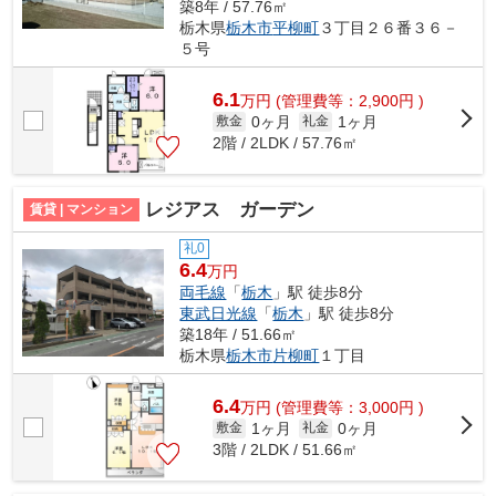
築8年 / 57.76㎡
栃木県
栃木市
平柳町
３丁目２６番３６－
５号
6.1
万
円
(管理費等：2,900円 )
0ヶ月
1ヶ月
敷金
礼金
2階 / 2LDK / 57.76㎡
レジアス ガーデン
賃貸 | マンション
礼0
6.4
万円
両毛線
「
栃木
」駅 徒歩8分
東武日光線
「
栃木
」駅 徒歩8分
築18年 / 51.66㎡
栃木県
栃木市
片柳町
１丁目
6.4
万
円
(管理費等：3,000円 )
1ヶ月
0ヶ月
敷金
礼金
3階 / 2LDK / 51.66㎡