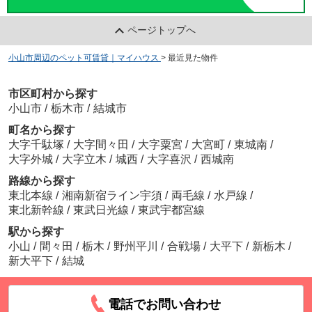
ページトップへ
小山市周辺のペット可賃貸｜マイハウス
>
最近見た物件
市区町村から探す
小山市
/
栃木市
/
結城市
町名から探す
大字千駄塚
/
大字間々田
/
大字粟宮
/
大宮町
/
東城南
/
大字外城
/
大字立木
/
城西
/
大字喜沢
/
西城南
路線から探す
東北本線
/
湘南新宿ライン宇須
/
両毛線
/
水戸線
/
東北新幹線
/
東武日光線
/
東武宇都宮線
駅から探す
小山
/
間々田
/
栃木
/
野州平川
/
合戦場
/
大平下
/
新栃木
/
新大平下
/
結城
電話でお問い合わせ