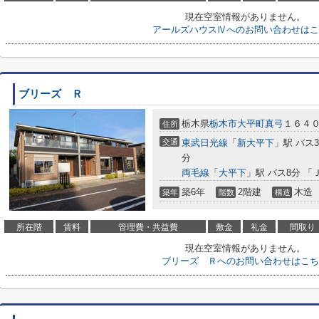
現在空室情報がありません。
アールズハウスⅣへのお問い合わせはこ
ブリーズ Ｒ
栃木県
栃木市
大平町真弓
１６４
住所
交通
東武日光線
「
新大平下
」駅 バス
分
両毛線
「
大平下
」駅 バス8分 
築6年
2階建
木造
築年
階数
構造
所在階
賃料
管理費・共益費
敷金
礼金
間取り
現在空室情報がありません。
ブリーズ Ｒへのお問い合わせはこち