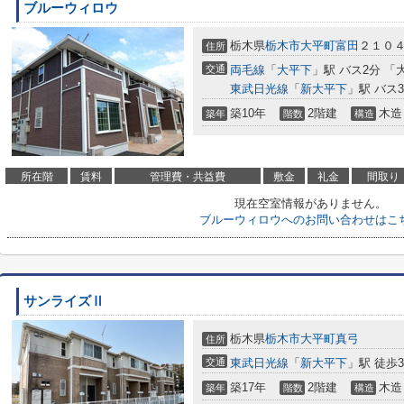
ブルーウィロウ
栃木県
栃木市
大平町富田
２１０
住所
交通
両毛線
「
大平下
」駅 バス2分 「
東武日光線
「
新大平下
」駅 バス
築10年
2階建
木造
築年
階数
構造
所在階
賃料
管理費・共益費
敷金
礼金
間取り
現在空室情報がありません。
ブルーウィロウへのお問い合わせはこ
サンライズⅡ
栃木県
栃木市
大平町真弓
住所
交通
東武日光線
「
新大平下
」駅 徒歩3
築17年
2階建
木造
築年
階数
構造