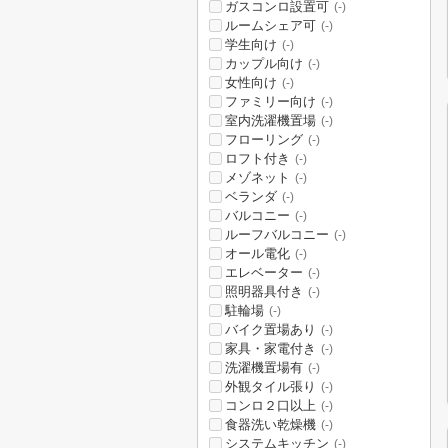
ガスコンロ設置可
(-)
ルームシェア可
(-)
学生向け
(-)
カップル向け
(-)
女性向け
(-)
ファミリー向け
(-)
室内洗濯機置場
(-)
フローリング
(-)
ロフト付き
(-)
メゾネット
(-)
ベランダ
(-)
バルコニー
(-)
ルーフバルコニー
(-)
オール電化
(-)
エレベーター
(-)
照明器具付き
(-)
駐輪場
(-)
バイク置場あり
(-)
家具・家電付き
(-)
洗濯機置場有
(-)
外観タイル張り
(-)
コンロ２口以上
(-)
食器洗い乾燥機
(-)
システムキッチン
(-)