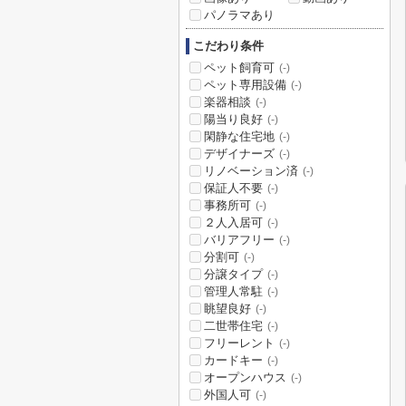
パノラマあり
こだわり条件
ペット飼育可
(-)
ペット専用設備
(-)
楽器相談
(-)
陽当り良好
(-)
閑静な住宅地
(-)
デザイナーズ
(-)
リノベーション済
(-)
保証人不要
(-)
事務所可
(-)
２人入居可
(-)
バリアフリー
(-)
分割可
(-)
分譲タイプ
(-)
管理人常駐
(-)
眺望良好
(-)
二世帯住宅
(-)
フリーレント
(-)
カードキー
(-)
オープンハウス
(-)
外国人可
(-)