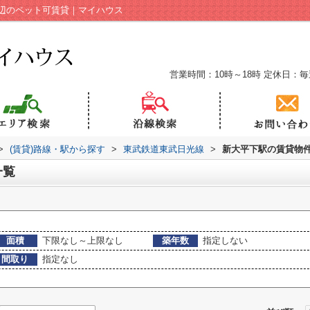
辺のペット可賃貸｜マイハウス
営業時間：10時～18時
定休日：毎
>
(賃貸)路線・駅から探す
>
東武鉄道東武日光線
>
新大平下駅の賃貸物
一覧
面積
下限なし～上限なし
築年数
指定しない
間取り
指定なし