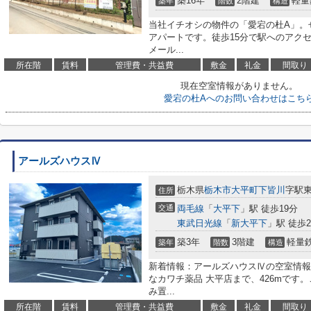
築16年
2階建
軽量
築年
階数
構造
当社イチオシの物件の「愛宕の杜A」。
アパートです。徒歩15分で駅へのアク
メール...
所在階
賃料
管理費・共益費
敷金
礼金
間取り
現在空室情報がありません。
愛宕の杜Aへのお問い合わせはこち
アールズハウスⅣ
栃木県
栃木市
大平町下皆川
字駅東2
住所
交通
両毛線
「
大平下
」駅 徒歩19分
東武日光線
「
新大平下
」駅 徒歩2
築3年
3階建
軽量
築年
階数
構造
新着情報：アールズハウスⅣの空室情報
なカワチ薬品 大平店まで、426mです
み置...
所在階
賃料
管理費・共益費
敷金
礼金
間取り