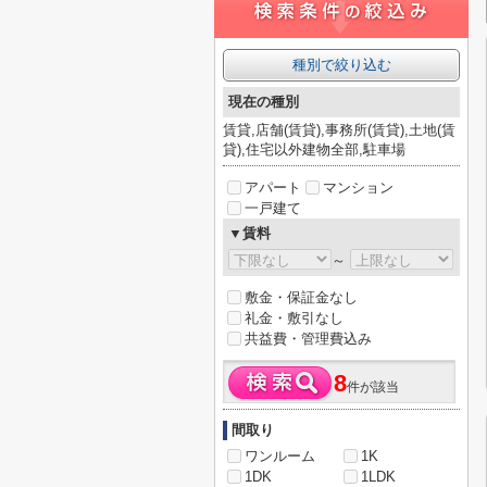
種別で絞り込む
現在の種別
賃貸,店舗(賃貸),事務所(賃貸),土地(賃
貸),住宅以外建物全部,駐車場
アパート
マンション
一戸建て
▼賃料
～
敷金・保証金なし
礼金・敷引なし
共益費・管理費込み
8
件が該当
間取り
ワンルーム
1K
1DK
1LDK