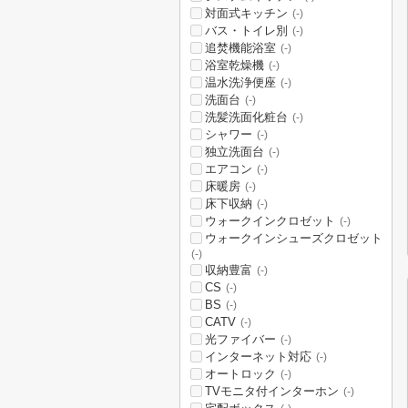
対面式キッチン
(-)
バス・トイレ別
(-)
追焚機能浴室
(-)
浴室乾燥機
(-)
温水洗浄便座
(-)
洗面台
(-)
洗髪洗面化粧台
(-)
シャワー
(-)
独立洗面台
(-)
エアコン
(-)
床暖房
(-)
床下収納
(-)
ウォークインクロゼット
(-)
ウォークインシューズクロゼット
(-)
収納豊富
(-)
CS
(-)
BS
(-)
CATV
(-)
光ファイバー
(-)
インターネット対応
(-)
オートロック
(-)
TVモニタ付インターホン
(-)