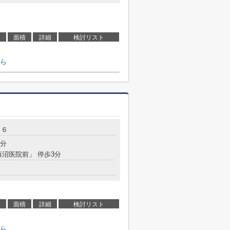
面積
詳細
検討リスト
ら
－６
4分
藤沼医院前」 停歩3分
面積
詳細
検討リスト
ら