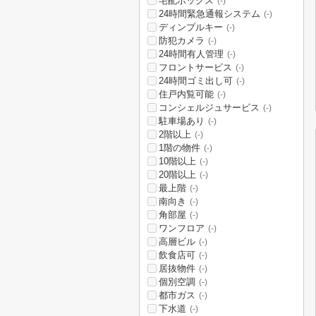
宅配ボックス
(-)
24時間緊急通報システム
(-)
ディンプルキー
(-)
防犯カメラ
(-)
24時間有人管理
(-)
フロントサービス
(-)
24時間ゴミ出し可
(-)
住戸内覧可能
(-)
コンシェルジュサービス
(-)
駐車場あり
(-)
2階以上
(-)
1階の物件
(-)
10階以上
(-)
20階以上
(-)
最上階
(-)
南向き
(-)
角部屋
(-)
ワンフロア
(-)
高層ビル
(-)
飲食店可
(-)
居抜物件
(-)
個別空調
(-)
都市ガス
(-)
下水道
(-)