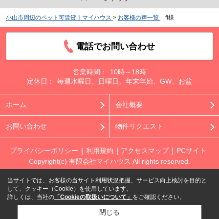
小山市周辺のペット可賃貸｜マイハウス
>
お客様の声一覧
>
ft様
電話でお問い合わせ
営業時間：
10時～18時
定休日：
毎週水曜日、日曜日、年末年始、GW、お盆
ホーム
会社概要
お問い合わせ
物件リクエスト
プライバシーポリシー
利用規約
アクセスマップ
PCサイト
Copyright(c) 有限会社マイハウス All rights reserved.
当サイトでは、お客様の当サイト利用状況把握、サービス向上検討を目的と
して、クッキー（Cookie）を使用しています。
詳しくは、当社の
「Cookieの取扱いについて」
をご確認ください。
閉じる