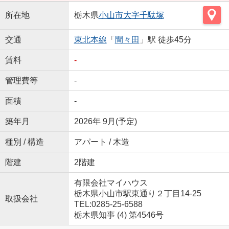
所在地
栃木県
小山市
大字千駄塚
交通
東北本線
「
間々田
」駅 徒歩45分
賃料
-
管理費等
-
面積
-
築年月
2026年 9月(予定)
種別 / 構造
アパート / 木造
階建
2階建
有限会社マイハウス
栃木県小山市駅東通り２丁目14-25
取扱会社
TEL:0285-25-6588
栃木県知事 (4) 第4546号