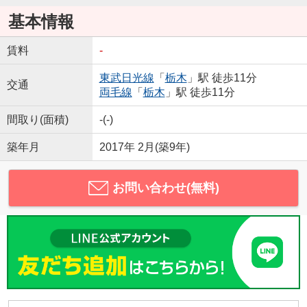
基本情報
賃料
-
東武日光線
「
栃木
」駅 徒歩11分
交通
両毛線
「
栃木
」駅 徒歩11分
間取り(面積)
-(-)
築年月
2017年 2月(築9年)
お問い合わせ(無料)