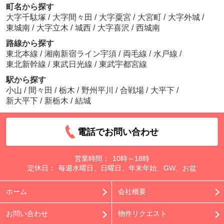
町名から探す
大字千駄塚
/
大字間々田
/
大字粟宮
/
大宮町
/
大字外城
/
東城南
/
大字立木
/
城西
/
大字喜沢
/
西城南
路線から探す
東北本線
/
湘南新宿ライン宇須
/
両毛線
/
水戸線
/
東北新幹線
/
東武日光線
/
東武宇都宮線
駅から探す
小山
/
間々田
/
栃木
/
野州平川
/
合戦場
/
大平下
/
新大平下
/
新栃木
/
結城
電話でお問い合わせ
営業時間：
10時～18時
定休日：
毎週水曜日、日曜日、年末年始、GW、お盆
ホーム
会社概要
お問い合わせ
物件リクエスト