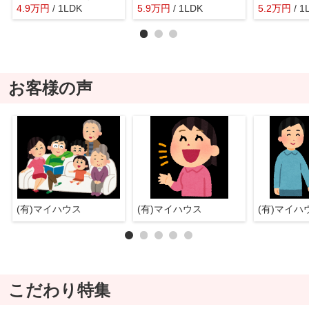
4.9
万
円
/ 1LDK
5.9
万
円
/ 1LDK
5.2
万
円
/ 1
お客様の声
(有)マイハウス
(有)マイハウス
(有)マイ
こだわり特集