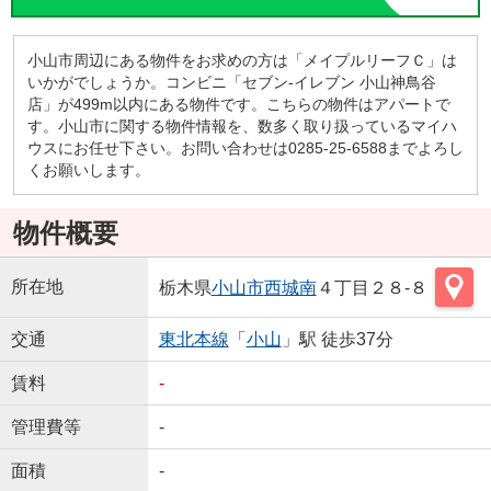
小山市周辺にある物件をお求めの方は「メイプルリーフＣ」は
いかがでしょうか。コンビニ「セブン‐イレブン 小山神鳥谷
店」が499m以内にある物件です。こちらの物件はアパートで
す。小山市に関する物件情報を、数多く取り扱っているマイハ
ウスにお任せ下さい。お問い合わせは0285-25-6588までよろし
くお願いします。
物件概要
所在地
栃木県
小山市
西城南
４丁目２８-８
交通
東北本線
「
小山
」駅 徒歩37分
賃料
-
管理費等
-
面積
-