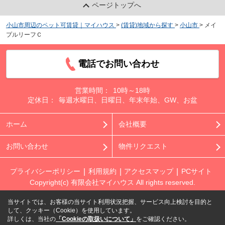
ページトップへ
小山市周辺のペット可賃貸｜マイハウス
>
(賃貸)地域から探す
>
小山市
>
メイ
プルリーフＣ
電話でお問い合わせ
営業時間：
10時～18時
定休日：
毎週水曜日、日曜日、年末年始、GW、お盆
ホーム
会社概要
お問い合わせ
物件リクエスト
プライバシーポリシー
利用規約
アクセスマップ
PCサイト
Copyright(c) 有限会社マイハウス All rights reserved.
当サイトでは、お客様の当サイト利用状況把握、サービス向上検討を目的と
して、クッキー（Cookie）を使用しています。
詳しくは、当社の
「Cookieの取扱いについて」
をご確認ください。