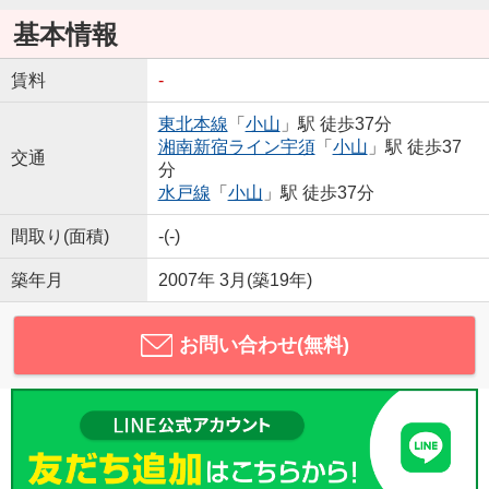
基本情報
賃料
-
東北本線
「
小山
」駅 徒歩37分
湘南新宿ライン宇須
「
小山
」駅 徒歩37
交通
分
水戸線
「
小山
」駅 徒歩37分
間取り(面積)
-(-)
築年月
2007年 3月(築19年)
お問い合わせ(無料)