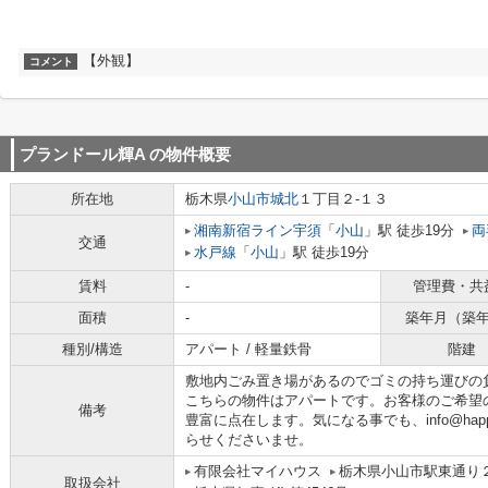
【外観】
コメント
プランドール輝A
の物件概要
所在地
栃木県
小山市
城北
１丁目２-１３
湘南新宿ライン宇須
「
小山
」駅 徒歩19分
両
交通
水戸線
「
小山
」駅 徒歩19分
賃料
-
管理費・共
面積
-
築年月（築
種別/構造
アパート / 軽量鉄骨
階建
敷地内ごみ置き場があるのでゴミの持ち運びの
こちらの物件はアパートです。お客様のご希望
備考
豊富に点在します。気になる事でも、info@happy
らせくださいませ。
有限会社マイハウス
栃木県小山市駅東通り２丁
取扱会社