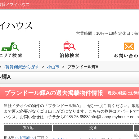
賃貸／マイハウス
営業時間：10時～18時
定休日：毎
>
(賃貸)地域から探す
>
小山市
>
プランドール輝A
輝A
プランドール輝A
の過去掲載物件情報
現況の確認はお気
当社イチオシの物件の「プランドール輝A」。ぜひ一度ご覧ください。敷
まで運ぶ必要がなくゴミ出しが楽になります。こちらの物件はアパートで
ハウス。お問い合せはコチラから0285-25-6588/info@happy-myhouse
所在地
交通
築
栃木県
小山市
城北
１丁目２-