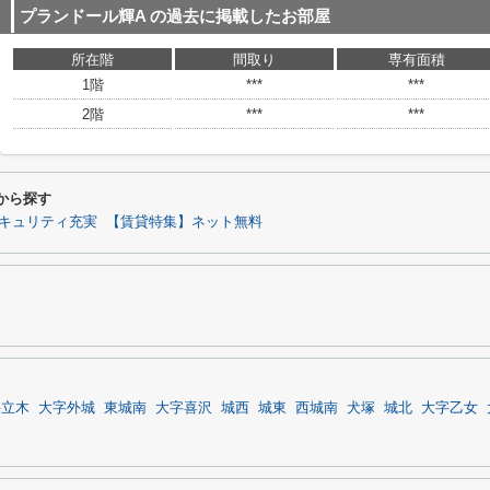
プランドール輝A
の過去に掲載したお部屋
所在階
間取り
専有面積
1階
***
***
2階
***
***
から探す
キュリティ充実
【賃貸特集】ネット無料
字立木
大字外城
東城南
大字喜沢
城西
城東
西城南
犬塚
城北
大字乙女