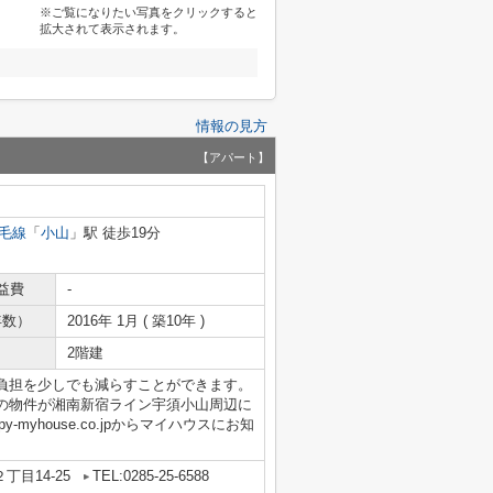
※ご覧になりたい写真をクリックすると
拡大されて表示されます。
情報の見方
【アパート】
毛線
「
小山
」駅 徒歩19分
益費
-
年数）
2016年 1月 ( 築10年 )
2階建
負担を少しでも減らすことができます。
の物件が湘南新宿ライン宇須小山周辺に
-myhouse.co.jpからマイハウスにお知
目14-25
TEL:0285-25-6588