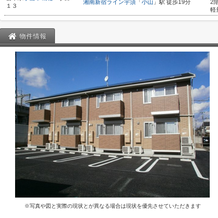
湘南新宿ライン宇須
「
小山
」駅 徒歩19分
2
１３
軽
物件情報
※写真や図と実際の現状とが異なる場合は現状を優先させていただきます