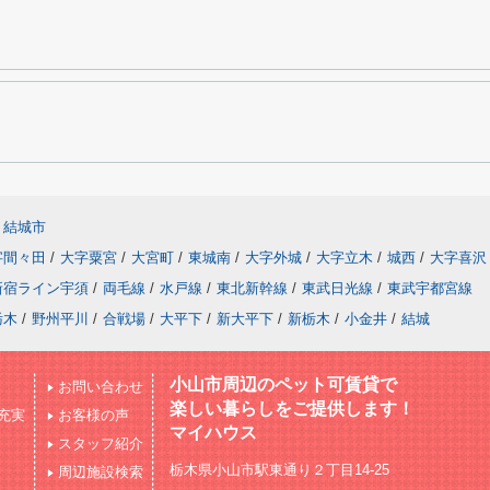
結城市
字間々田
/
大字粟宮
/
大宮町
/
東城南
/
大字外城
/
大字立木
/
城西
/
大字喜沢
新宿ライン宇須
/
両毛線
/
水戸線
/
東北新幹線
/
東武日光線
/
東武宇都宮線
栃木
/
野州平川
/
合戦場
/
大平下
/
新大平下
/
新栃木
/
小金井
/
結城
小山市周辺のペット可賃貸で
お問い合わせ
楽しい暮らしをご提供します！
充実
お客様の声
マイハウス
スタッフ紹介
栃木県小山市駅東通り２丁目14-25
周辺施設検索