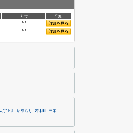
方位
詳細
***
詳細を見る
***
詳細を見る
大字羽川
駅東通り
若木町
三峯