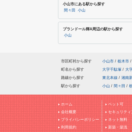
小山市にある駅から探す
間々田
小山
プランドール輝A周辺の駅から探す
小山
市区町村から探す
小山市
/
栃木市
/
町名から探す
大字千駄塚
/
大
路線から探す
東北本線
/
湘南
駅から探す
小山
/
間々田
/
ホーム
ペット可
会社概要
セキュリティ
プライバシーポリシー
ネット無料
利用規約
新築・築浅