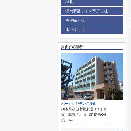
城北
湘南新宿ライン宇須 小山
両毛線 小山
水戸線 小山
おすすめ物件
パークレジデンス小山
栃木県小山市駅東通り１丁目
東北本線「小山」駅 徒歩8分
築17年