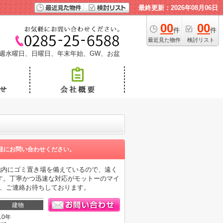
最終更新：2026年08月06日
00
00
件
件
最近見た物件
検討リスト
週水曜日、日曜日、年末年始、GW、お盆
軽にお問い合わせください。
地内にゴミ置き場を備えているので、遠く
す。丁寧かつ迅速な対応がモットーのマイ
.co.jp、ご連絡お待ちしております。
建物
10年