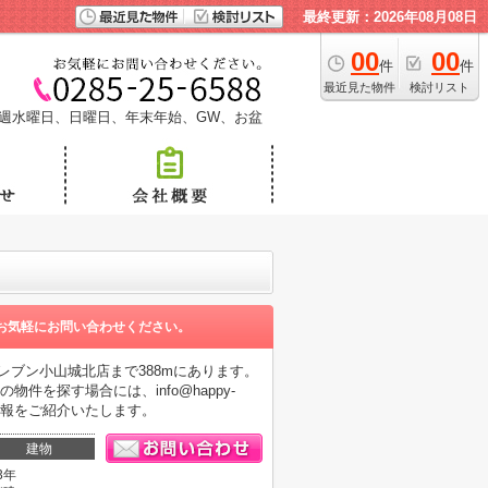
最終更新：2026年08月08日
00
00
件
件
最近見た物件
検討リスト
週水曜日、日曜日、年末年始、GW、お盆
お気軽にお問い合わせください。
レブン小山城北店まで388mにあります。
を探す場合には、info@happy-
件情報をご紹介いたします。
建物
3年