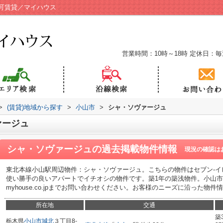
可賃貸／マイハウス
営業時間：10時～18時
定休日：毎
>
(賃貸)地域から探す
>
小山市
>
シャ・ソヴァージュ
ァージュ
シャ・ソヴァージュ
の過去掲載物件情報
現況の確認は
東北本線小山駅周辺物件：シャ・ソヴァージュ。こちらの物件はセブン-イ
使い勝手の良いアパートでイチオシの物件です。築1年の築浅物件。小山市の物件
myhouse.co.jpまでお問い合わせください。お客様のニーズに沿った物
所在地
交通
築
栃木県
小山市
城北
３丁目8-