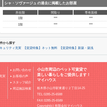
シャ・ソヴァージュ
の過去に掲載したお部屋
所在階
間取り
専有面積
1階
***
***
1階
***
***
件から探す
キュリティ充実
【賃貸特集】ネット無料
【賃貸特集】新築・築浅
小山市周辺のペット可賃貸で
お問い合わせ
楽しい暮らしをご提供します！
充実
お客様の声
マイハウス
スタッフ紹介
栃木県小山市駅東通り２丁目14-25
周辺施設検索
TEL:0285-25-6588
FAX:0285-25-6589
Copyright(c) 有限会社マイハウス