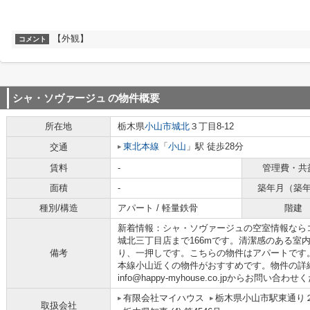
【外観】
コメント
シャ・ソヴァージュ
の物件概要
所在地
栃木県
小山市
城北
３丁目8-12
東北本線
「
小山
」駅 徒歩28分
交通
賃料
-
管理費・共
面積
-
築年月（築
種別/構造
アパート / 軽量鉄骨
階建
新着情報：シャ・ソヴァージュの空室情報なら
城北三丁目店まで166mです。清潔感のある室内
備考
り、一押しです。こちらの物件はアパートです
本線小山近くの物件がおすすめです。物件の詳細情報は
info@happy-myhouse.co.jpからお問い合わ
有限会社マイハウス
栃木県小山市駅東通り２丁
取扱会社