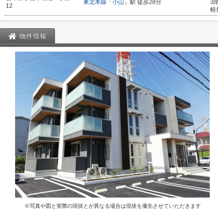
東北本線
「
小山
」駅 徒歩28分
3
12
軽
物件情報
※写真や図と実際の現状とが異なる場合は現状を優先させていただきます