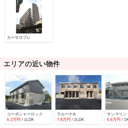
カーサロブレ
エリアの近い物件
コーポシャーロック
ラルーナA
サンマリン
5.2
万
円
/ 1LDK
7.8
万
円
/ 2LDK
5.6
万
円
/ 1