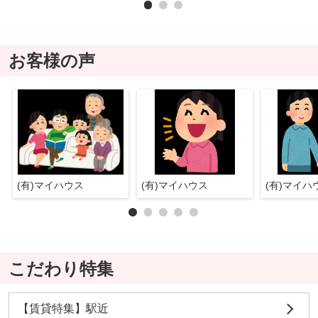
お客様の声
(有)マイハウス
(有)マイハウス
(有)マイ
こだわり特集
【賃貸特集】駅近