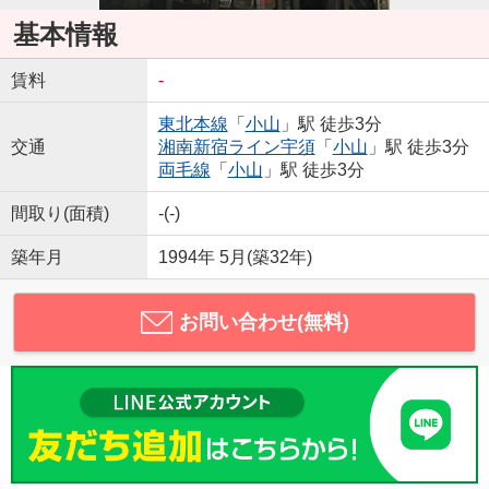
基本情報
賃料
-
東北本線
「
小山
」駅 徒歩3分
交通
湘南新宿ライン宇須
「
小山
」駅 徒歩3分
両毛線
「
小山
」駅 徒歩3分
間取り(面積)
-(-)
築年月
1994年 5月(築32年)
お問い合わせ(無料)