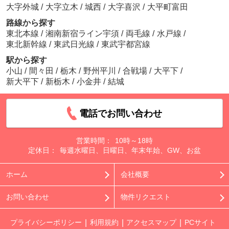
大字外城
/
大字立木
/
城西
/
大字喜沢
/
大平町富田
路線から探す
東北本線
/
湘南新宿ライン宇須
/
両毛線
/
水戸線
/
東北新幹線
/
東武日光線
/
東武宇都宮線
駅から探す
小山
/
間々田
/
栃木
/
野州平川
/
合戦場
/
大平下
/
新大平下
/
新栃木
/
小金井
/
結城
電話でお問い合わせ
営業時間：
10時～18時
定休日：
毎週水曜日、日曜日、年末年始、GW、お盆
ホーム
会社概要
お問い合わせ
物件リクエスト
プライバシーポリシー
利用規約
アクセスマップ
PCサイト