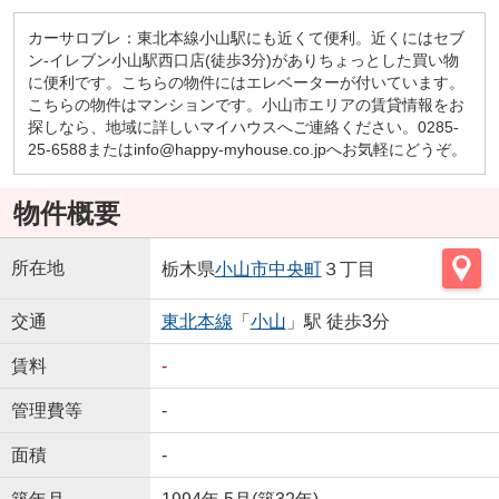
カーサロブレ：東北本線小山駅にも近くて便利。近くにはセブ
ン-イレブン小山駅西口店(徒歩3分)がありちょっとした買い物
に便利です。こちらの物件にはエレベーターが付いています。
こちらの物件はマンションです。小山市エリアの賃貸情報をお
探しなら、地域に詳しいマイハウスへご連絡ください。0285-
25-6588またはinfo@happy-myhouse.co.jpへお気軽にどうぞ。
物件概要
所在地
栃木県
小山市
中央町
３丁目
交通
東北本線
「
小山
」駅 徒歩3分
賃料
-
管理費等
-
面積
-