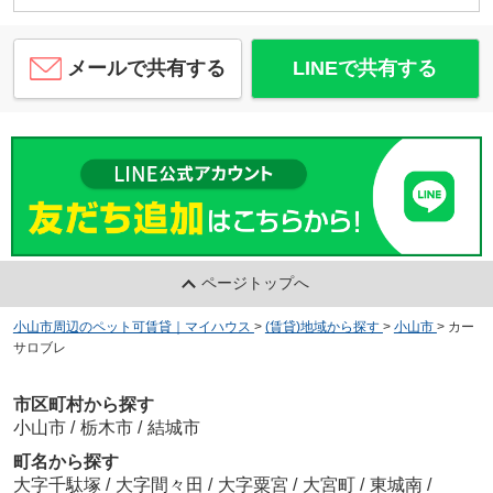
メールで共有する
LINEで共有する
ページトップへ
小山市周辺のペット可賃貸｜マイハウス
>
(賃貸)地域から探す
>
小山市
>
カー
サロブレ
市区町村から探す
小山市
/
栃木市
/
結城市
町名から探す
大字千駄塚
/
大字間々田
/
大字粟宮
/
大宮町
/
東城南
/